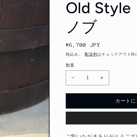
Old St
ノブ
通
¥6,700 JPY
常
税込み。
配送料
はチェックアウト時
価
数量
格
Old
Old
Style
Style
ビ
ビ
カートに
ー
ー
ル
ル
サ
サ
ー
ー
バ
バ
ご覧いただきありがとうござ