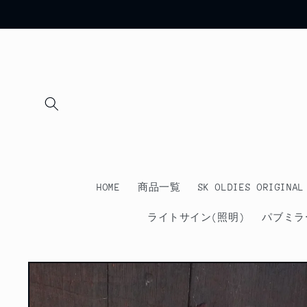
コンテ
ンツに
進む
HOME
商品一覧
SK OLDIES ORIGINAL
ライトサイン(照明)
パブミラ
商品情
報にス
キップ