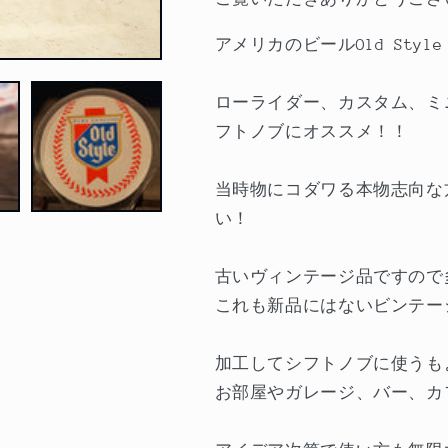
ー
ー
ノ
ノ
アメリカのビールOld Styl
ブ
ブ
の
の
ローライダー、カスタム、ミ
数
数
フトノブにオススメ！！
量
量
を
を
当時物にコダワる本物志向な
減
増
い！
ら
や
す
す
古いヴィンテージ品ですので
これも新品にはないビンテー
加工してシフトノブに使うも
お部屋やガレージ、バー、カ