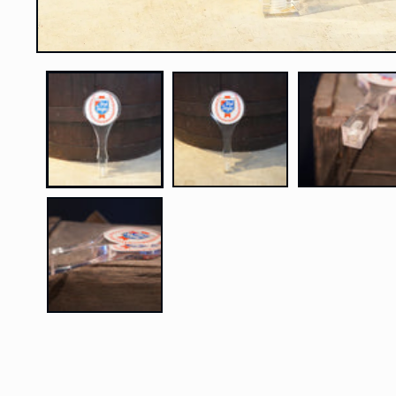
モ
ー
ダ
ル
で
メ
デ
ィ
ア
(1)
を
開
く