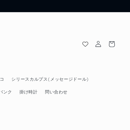
ロ
カ
グ
ー
イ
ト
ン
コ
シリースカルプス(メッセージドール)
バンク
掛け時計
問い合わせ