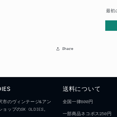
最初
Share
DIES
送料について
沢市のヴィンテージ&アン
全国一律800円
ョップのSK OLDIES。
一部商品ネコポス250円