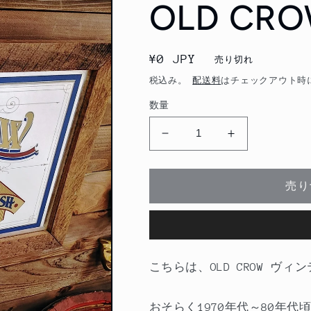
OLD CR
通
¥0 JPY
売り切れ
常
税込み。
配送料
はチェックアウト時
価
数量
格
OLD
OLD
CROW
CROW
パ
パ
売り
ブ
ブ
ミ
ミ
ラ
ラ
ー
ー
の
の
こちらは、OLD CROW ヴ
数
数
量
量
おそらく1970年代～80年