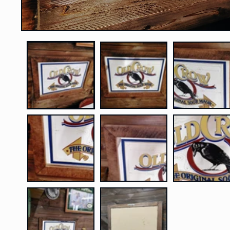
モ
ー
ダ
ル
で
メ
デ
ィ
ア
(1)
を
開
く