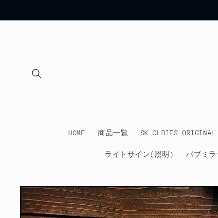
コンテ
ンツに
進む
HOME
商品一覧
SK OLDIES ORIGINAL
ライトサイン(照明)
パブミラ
商品情
報にス
キップ