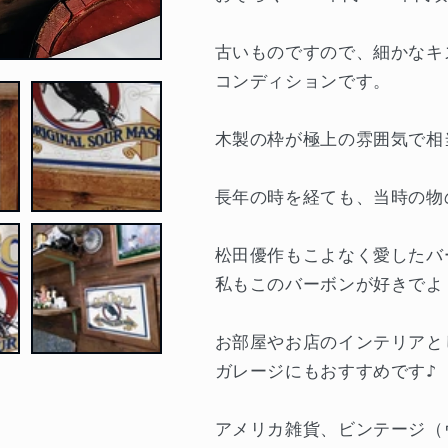
を
を
減
増
古いものですので、細かなキ
ら
や
コンディションです。
す
す
木製の枠が極上の雰囲気で相
長年の時を経ても、当時の物
松田優作もこよなく愛したバ
私もこのバーボンが好きでよ
お部屋やお店のインテリアと
ガレージにもおすすめです♪
アメリカ雑貨、ビンテージ（