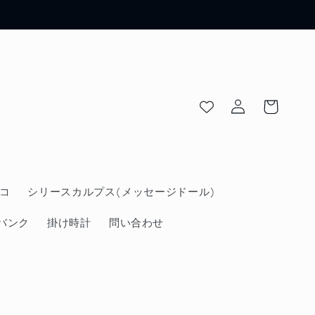
ロ
カ
グ
ー
イ
ト
ン
コ
シリースカルプス(メッセージドール)
バンク
掛け時計
問い合わせ