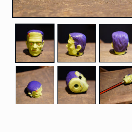
モ
ー
ダ
ル
で
メ
デ
ィ
ア
(1)
を
開
く