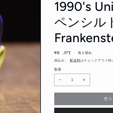
1990's Un
ペンシル
Frankenst
通
¥0 JPY
売り切れ
常
税込み。
配送料
はチェックアウト時
価
数量
格
1990&#39;s
1990&#39;s
Universal
Universal
Monsters
Monsters
ペ
ペ
売り
ン
ン
シ
シ