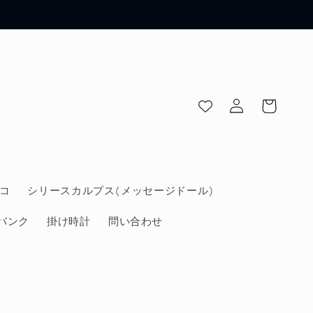
ロ
カ
グ
ー
イ
ト
ン
コ
シリースカルプス(メッセージドール)
バンク
掛け時計
問い合わせ