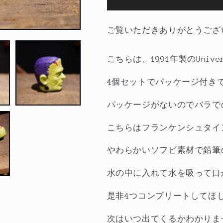
ル
ル
ト
ト
ご覧いただきありがとうござ
ッ
ッ
パ
パ
こちらは、1991年製のUnive
ー
ー
Frankenstein
Frankenstein
4個セットでパッケージ付き
の
の
数
数
パッケージがないのでバラで
量
量
を
を
こちらはフランケンシュタイ
減
増
やわらかいソフビ素材で鉛筆
ら
や
す
す
水の中に入れて水を吸って口
是非4つコンプリートしてほ
次はいつ出てくるかわかりま