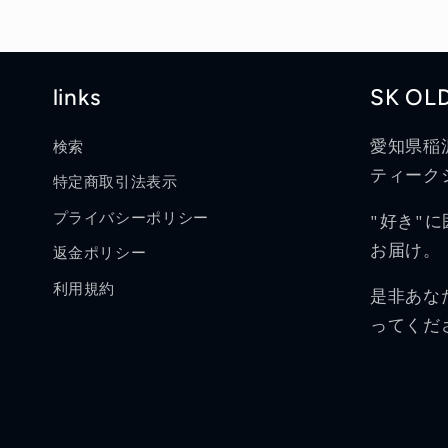
links
SK OL
愛知県稲
検索
ティークシ
特定商取引法表示
プライバシーポリシー
"好き"
お届け。
返金ポリシー
利用規約
是非あな
ってくだ