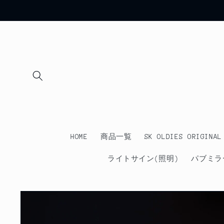
コンテ
ンツに
進む
HOME
商品一覧
SK OLDIES ORIGINAL
ライトサイン(照明)
パブミラ
商品情
報にス
キップ