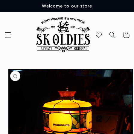
コンテ
Welcome to our store
ンツに
進む
カ
ー
ト
商品情
報にス
キップ