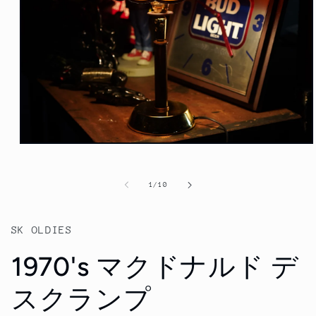
モ
ー
ダ
の
1
/
10
ル
で
メ
デ
SK OLDIES
ィ
ア
1970's マクドナルド デ
(1)
を
開
スクランプ
く