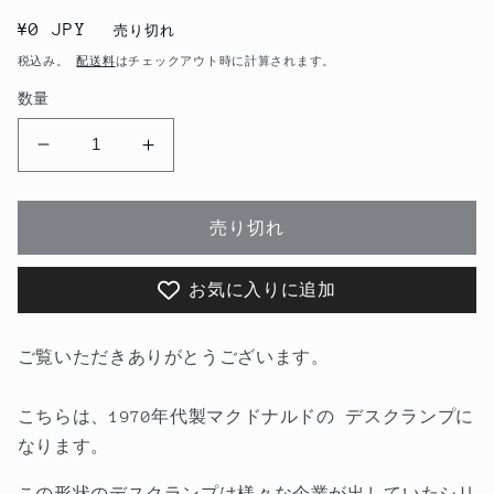
通
¥0 JPY
売り切れ
常
税込み。
配送料
はチェックアウト時に計算されます。
価
数量
格
1970&#39;s
1970&#39;s
マ
マ
ク
ク
売り切れ
ド
ド
ナ
ナ
お気に入りに追加
ル
ル
ド
ド
デ
デ
ご覧いただきありがとうございます。
ス
ス
ク
ク
こちらは、1970年代製マクドナルドの デスクランプに
ラ
ラ
なります。
ン
ン
この形状のデスクランプは様々な企業が出していたシリ