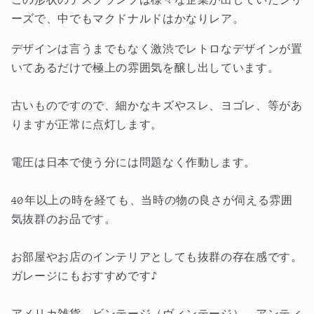
プ
プ
の
の
ーズで、中でもマクドナルドはかなりレア。
数
数
デザインは言うまでもなく激渋でレトロなデザインが置
量
量
いてあるだけで極上の雰囲気を醸し出しています。
を
を
減
増
古いものですので、細かなキズやスレ、ヨゴレ、等があ
ら
や
りますが正常に点灯します。
す
す
電圧は日本で使う分には問題なく作動します。
40年以上の時を経ても、当時の物の良さが伺える雰囲
気抜群のお品です。
お部屋やお店のインテリアとしても抜群の存在感です。
ガレージにもおすすめです♪
アメリカ雑貨、ビンテージ（ヴィンテージ）、アンティ