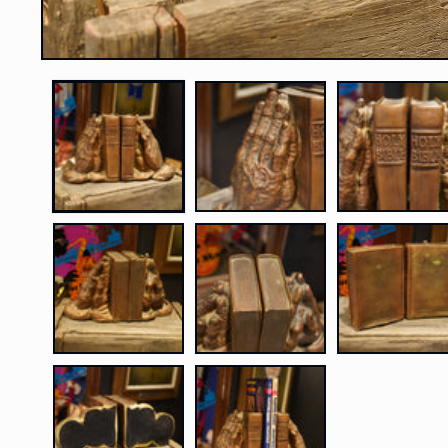
モ
ー
ダ
ル
で
メ
デ
ィ
ア
(1)
を
開
く