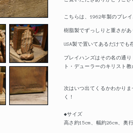
ッ
ッ
ク
ク
こちらは、1962年製のプレ
エ
エ
ン
ン
樹脂製でずっしりと重さがあ
ド
ド
USA製で置いてあるだけでも
の
の
数
数
プレイハンズはその名の通り
量
量
ト・デューラーのキリスト教
を
を
減
増
ら
や
次はいつ出てくるかわかりま
す
す
く！
◆サイズ
高さ約15cm、幅約26cm、奥行