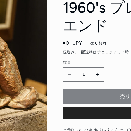
1960'
エンド
通
¥0 JPY
売り切れ
常
税込み。
配送料
はチェックアウト時
価
数量
格
1960&#39;s
1960&#39;s
プ
プ
レ
レ
売り
イ
イ
ハ
ハ
ン
ン
ド
ド
ブ
ブ
ご覧いただきありがとうござ