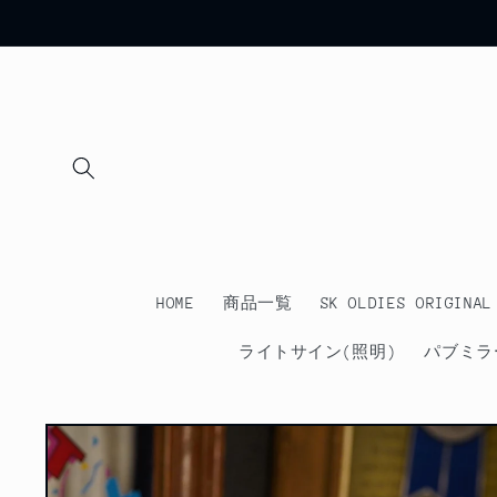
コンテ
ンツに
進む
HOME
商品一覧
SK OLDIES ORIGINAL
ライトサイン(照明)
パブミラ
商品情
報にス
キップ