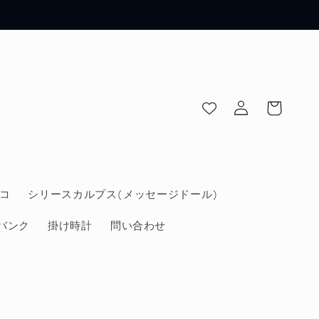
ロ
カ
グ
ー
イ
ト
ン
コ
シリースカルプス(メッセージドール)
バンク
掛け時計
問い合わせ