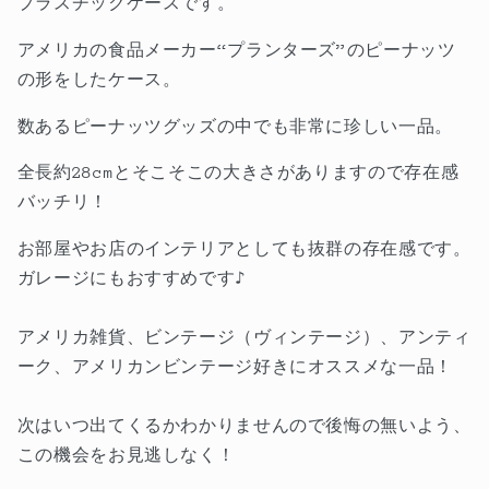
プラスチックケースです。
ケ
ケ
ー
ー
アメリカの食品メーカー“プランターズ”のピーナッツ
ス
ス
の形をしたケース。
の
の
数
数
数あるピーナッツグッズの中でも非常に珍しい一品。
量
量
全長約28cmとそこそこの大きさがありますので存在感
を
を
バッチリ！
減
増
ら
や
お部屋やお店のインテリアとしても抜群の存在感です。
す
す
ガレージにもおすすめです♪
アメリカ雑貨、ビンテージ（ヴィンテージ）、アンティ
ーク、アメリカンビンテージ好きにオススメな一品！
次はいつ出てくるかわかりませんので後悔の無いよう、
この機会をお見逃しなく！