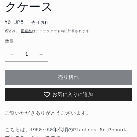
クケース
通
¥0 JPY
売り切れ
常
税込み。
配送料
はチェックアウト時に計算されます。
価
数量
格
1950
1950
～
～
60&#39;s
60&#39;s
売り切れ
Planters
Planters
Mr.Peanut
Mr.Peanut
プ
プ
お気に入りに追加
ラ
ラ
ス
ス
ご覧いただきありがとうございます。
チ
チ
ッ
ッ
こちらは、1950～60年代頃のPlanters Mr.Peanut
ク
ク