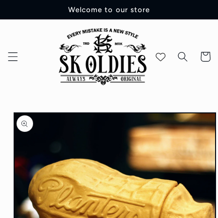
コンテ
Welcome to our store
ンツに
進む
カ
ー
ト
商品情
報にス
キップ