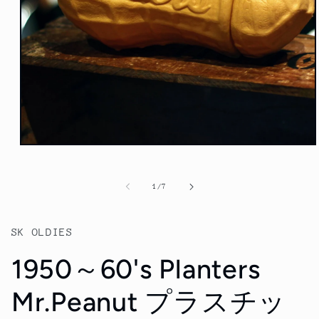
モ
ー
ダ
の
1
/
7
ル
で
メ
デ
SK OLDIES
ィ
ア
1950～60's Planters
(1)
を
開
Mr.Peanut プラスチッ
く