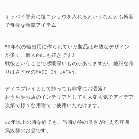
&amp;
&amp;
ペ
ペ
ッ
ッ
オッパイ部分に塩コショウを入れるというなんとも斬新
パ
パ
で奇抜な衝撃アイテム！
ー
ー
の
の
50年代の輸出用に作られていた製品は奇抜なデザイン
数
数
が多く、個人的にも好きです♪
量
量
戦後ということで感慨深いものがありますが、繊細な作
を
を
減
増
りはさすがのMADE IN JAPAN。
ら
や
す
す
ディスプレイとして飾っても非常にお洒落♪
おうちやお店のインテリアとしても大変人気でアイデア
次第で様々な用途でご使用いただけます。
60年以上の時を経ても、当時の物の良さが伺える雰囲
気抜群のお品です。