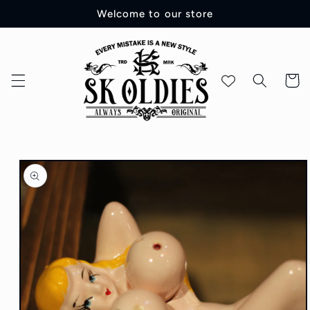
コンテ
Welcome to our store
ンツに
進む
カ
ー
ト
商品情
報にス
キップ