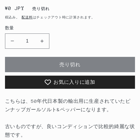
通
¥0 JPY
売り切れ
常
税込み。
配送料
はチェックアウト時に計算されます。
価
数量
格
50&#39;s
50&#39;s
ピ
ピ
ン
ン
売り切れ
ナ
ナ
ッ
ッ
お気に入りに追加
プ
プ
ガ
ガ
ー
ー
こちらは、50年代日本製の輸出用に生産されていたピ
ル
ル
ンナップガールソルト&ペッパーになります。
ソ
ソ
ル
ル
古いものですが、良いコンディションで比較的綺麗な状
ト
ト
態です。