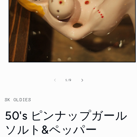
モ
ー
ダ
の
1
/
9
ル
で
メ
デ
SK OLDIES
ィ
ア
50's ピンナップガール
(1)
を
開
ソルト&ペッパー
く