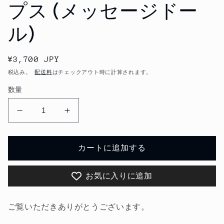
プス (メッセージドー
ル)
通
¥3,700 JPY
常
税込み。
配送料
はチェックアウト時に計算されます。
価
数量
格
1970
1970
年
年
製
製
カートに追加する
R&amp;W
R&amp;W
BERRIES
BERRIES
シ
シ
お気に入りに追加
リ
リ
ー
ー
ご覧いただきありがとうございます。
ス
ス