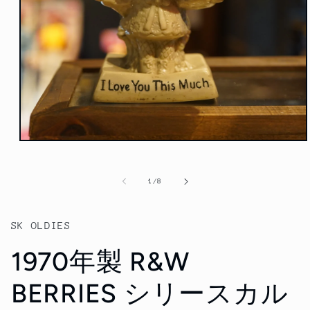
モ
ー
ダ
の
1
/
8
ル
で
メ
デ
SK OLDIES
ィ
ア
1970年製 R&W
(1)
を
開
BERRIES シリースカル
く