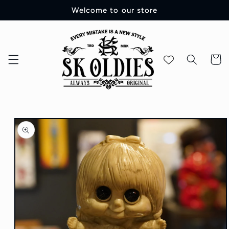
コンテ
Welcome to our store
ンツに
進む
カ
ー
ト
商品情
報にス
キップ