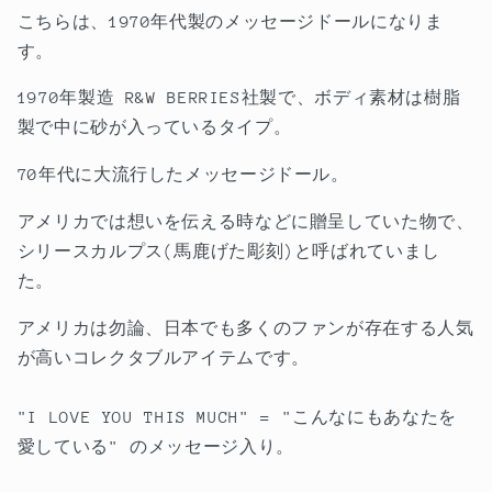
カ
カ
こちらは、1970年代製のメッセージドールになりま
ル
ル
す。
プ
プ
ス
ス
1970年製造 R&W BERRIES社製で、
ボディ素材は樹脂
(メ
(メ
製で中に砂が入っているタイプ。
ッ
ッ
70年代に大流行したメッセージドール。
セ
セ
ー
ー
アメリカでは想いを伝える時などに贈呈していた物で、
ジ
ジ
シリースカルプス(馬鹿げた彫刻)と呼ばれていまし
ド
ド
た。
ー
ー
ル)
ル)
アメリカは勿論、日本でも多くのファンが存在する人気
の
の
が高いコレクタブルアイテムです。
数
数
量
量
"I LOVE YOU THIS MUCH" = "こんなにもあなたを
を
を
愛している" のメッセージ入り
。
減
増
ら
や