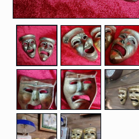
モ
ー
ダ
ル
で
メ
デ
ィ
ア
(1)
を
開
く