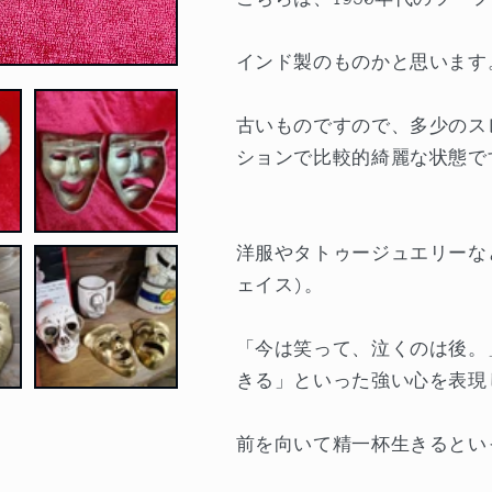
フ
フ
ェ
ェ
インド製のものかと思います
イ
イ
ス
ス
古いものですので、多少のス
ウ
ウ
ションで比較的綺麗な状態で
ォ
ォ
ー
ー
ル
ル
デ
デ
洋服やタトゥージュエリーなどで
コ
コ
ェイス)。
の
の
数
数
「今は笑って、泣くのは後。
量
量
きる」といった強い心を表現
を
を
減
増
前を向いて精一杯生きるとい
ら
や
す
す