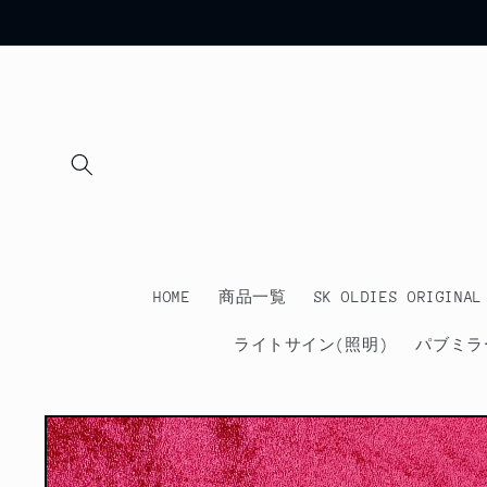
コンテ
ンツに
進む
HOME
商品一覧
SK OLDIES ORIGINAL
ライトサイン(照明)
パブミラ
商品情
報にス
キップ