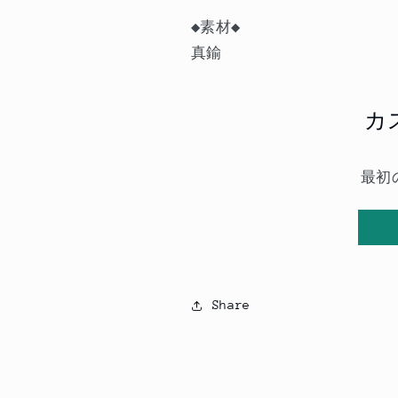
◆素材◆
真鍮
カ
最初
Share