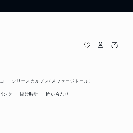
ロ
カ
グ
ー
イ
ト
ン
コ
シリースカルプス(メッセージドール)
バンク
掛け時計
問い合わせ