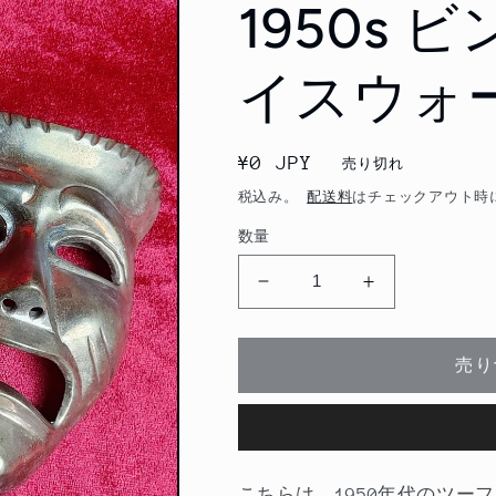
1950s
イスウォ
通
¥0 JPY
売り切れ
常
税込み。
配送料
はチェックアウト時
価
数量
格
1950s
1950s
ビ
ビ
ン
ン
売り
テ
テ
ー
ー
ジ
ジ
ツ
ツ
ー
ー
こちらは、1950年代のツー