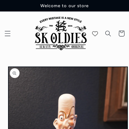
コンテ
Welcome to our store
ンツに
進む
カ
ー
ト
商品情
報にス
キップ