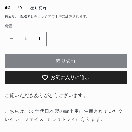
通
¥0 JPY
売り切れ
常
税込み。
配送料
はチェックアウト時に計算されます。
価
数量
格
1950&#39;s
1950&#39;s
ク
ク
レ
レ
売り切れ
イ
イ
ジ
ジ
お気に入りに追加
ー
ー
フ
フ
ェ
ェ
ご覧いただきありがとうございます。
イ
イ
ス
ス
こちらは、50年代日本製の輸出用に生産されていたク
ア
ア
レイジーフェイス アシュトレイになります。
ッ
ッ