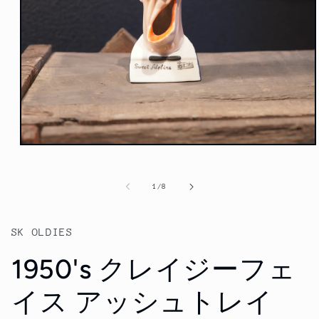
モ
ー
ダ
の
1
/
8
ル
で
メ
デ
SK OLDIES
ィ
ア
1950's クレイジーフェ
(1)
を
開
イス アッシュトレイ
く