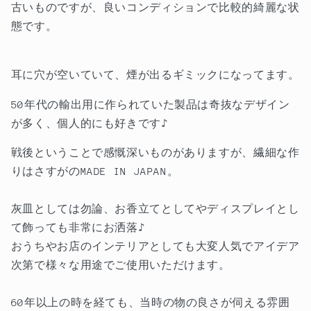
シ
シ
古いものですが、良いコンディションで比較的綺麗な状
ュ
ュ
態です。
ト
ト
レ
レ
イ
イ
耳に穴が空いていて、煙が出るギミックになってます。
の
の
50年代の輸出用に作られていた製品は奇抜なデザイン
数
数
が多く、個人的にも好きです♪
量
量
を
を
戦後ということで感慨深いものがありますが、繊細な作
減
増
りはさすがのMADE IN JAPAN。
ら
や
す
す
灰皿としては勿論、お香立てとしてやディスプレイとし
て飾っても非常にお洒落♪
おうちやお店のインテリアとしても大変人気でアイデア
次第で様々な用途でご使用いただけます。
60年以上の時を経ても、当時の物の良さが伺える雰囲