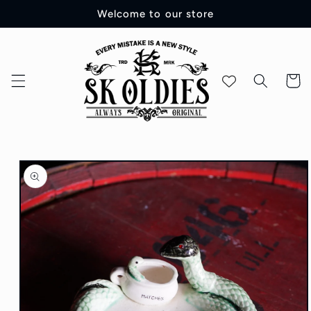
コンテ
Welcome to our store
ンツに
進む
カ
ー
ト
商品情
報にス
キップ