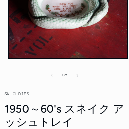
モ
ー
ダ
の
1
/
7
ル
で
メ
デ
SK OLDIES
ィ
ア
1950～60's スネイク ア
(1)
を
開
ッシュトレイ
く