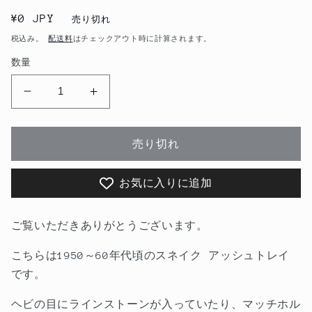
通
¥0 JPY
売り切れ
常
税込み。
配送料
はチェックアウト時に計算されます。
価
数量
格
1950
1950
～
～
60&#39;s
60&#39;s
売り切れ
ス
ス
ネ
ネ
イ
イ
お気に入りに追加
ク
ク
ア
ア
ご覧いただきありがとうございます。
ッ
ッ
シ
シ
こちらは1950～60年代頃のスネイク アッシュトレイ
ュ
ュ
です。
ト
ト
ヘビの目にラインストーンが入っていたり、マッチホル
レ
レ