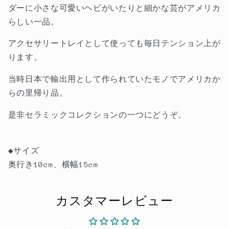
ダーに小さな可愛いヘビがいたりと細かな芸がアメリカ
イ
イ
らしい一品。
の
の
数
数
アクセサリートレイとして使っても毎日テンション上が
量
量
ります。
を
を
減
増
当時日本で輸出用として作られていたモノでアメリカか
ら
や
らの里帰り品。
す
す
是非セラミックコレクションの一つにどうぞ。
◆サイズ
奥行き10cm、横幅15cm
カスタマーレビュー