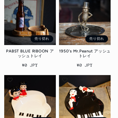
格
格
売り切れ
売り切れ
PABST BLUE RIBOON ア
1950's Mr.Peanut アッシュ
ッシュトレイ
トレイ
通
¥0 JPY
通
¥0 JPY
常
常
価
価
格
格