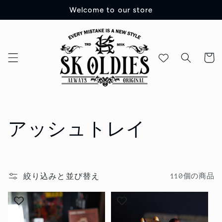
コンテ
Welcome to our store
ンツに
進む
カ
ー
ト
コ
アッシュトレイ
レ
ク
絞り込みと並び替え
110個の商品
シ
ョ