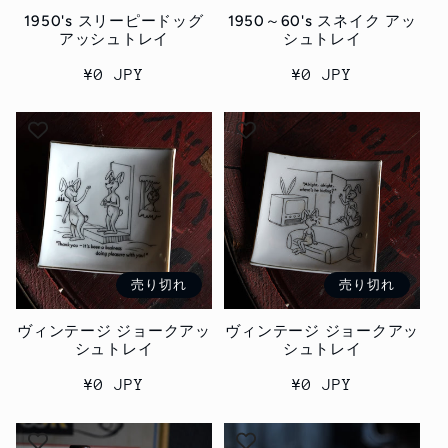
1950's スリーピードッグ
1950～60's スネイク アッ
アッシュトレイ
シュトレイ
通
¥0 JPY
通
¥0 JPY
常
常
価
価
格
格
売り切れ
売り切れ
ヴィンテージ ジョークアッ
ヴィンテージ ジョークアッ
シュトレイ
シュトレイ
通
¥0 JPY
通
¥0 JPY
常
常
価
価