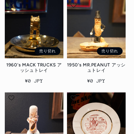
価
価
格
格
売り切れ
売り切れ
1960's MACK TRUCKS ア
1950's MR.PEANUT アッシ
ッシュトレイ
ュトレイ
通
¥0 JPY
通
¥0 JPY
常
常
価
価
格
格