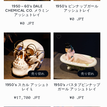
1950～60's DALE
1950's ピンナップガール
CHEMICAL CO. メラミン
アッシュトレイ
アッシュトレイ
通
¥0 JPY
通
¥0 JPY
常
常
価
価
格
格
売り切れ
売り切れ
1950's スカル アッシュト
1950's バスタブピンナップ
レイ L
ガール アッシュトレイ
通
¥17,700 JPY
通
¥0 JPY
常
常