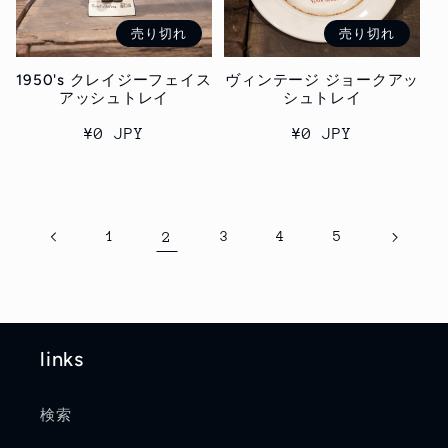
売り切れ
売り切れ
1950's クレイジーフェイス
ヴィンテージ ジョークアッ
アッシュトレイ
シュトレイ
通
¥0 JPY
通
¥0 JPY
常
常
価
価
格
格
1
2
3
4
5
links
検索