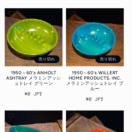
常
価
価
格
格
売り切れ
売り切れ
1950～60's ANHOLT
1950～60's WILLERT
ASHTRAY メラミンアッシ
HOME PRODUCTS. INC.
ュトレイ グリーン
メラミンアッシュトレイ ブ
ルー
通
¥0 JPY
通
¥0 JPY
常
常
価
価
格
格