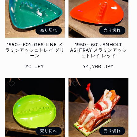
売り切れ
売り切れ
1950～60's GES-LINE メ
1950～60's ANHOLT
ラミンアッシュトレイ グリ
ASHTRAY メラミンアッシ
ーン
ュトレイ レッド
通
¥0 JPY
通
¥4,700 JPY
常
常
価
価
格
格
売り切れ
売り切れ