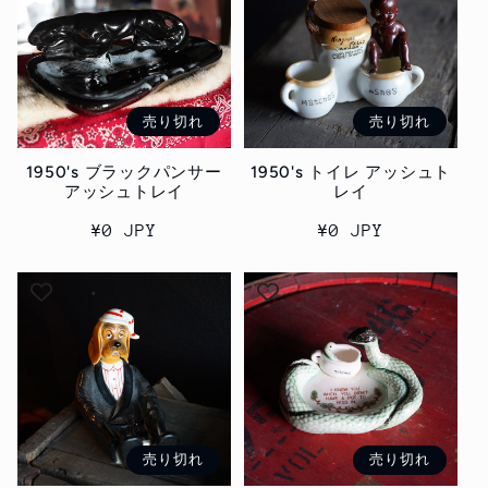
ン
:
売り切れ
売り切れ
1950's ブラックパンサー
1950's トイレ アッシュト
アッシュトレイ
レイ
通
¥0 JPY
通
¥0 JPY
常
常
価
価
格
格
売り切れ
売り切れ